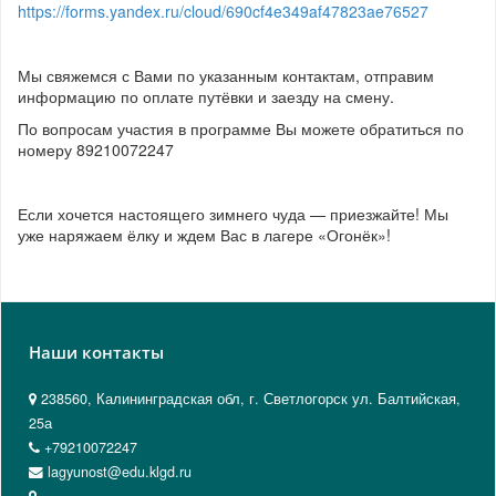
https://forms.yandex.ru/cloud/690cf4e349af47823ae76527
Мы свяжемся с Вами по указанным контактам, отправим
информацию по оплате путёвки и заезду на смену.
По вопросам участия в программе Вы можете обратиться по
номеру 89210072247
Если хочется настоящего зимнего чуда — приезжайте! Мы
уже наряжаем ёлку и ждем Вас в лагере «Огонёк»!
Наши контакты
238560, Калининградская обл, г. Светлогорск ул. Балтийская,
25а
+79210072247
lagyunost@edu.klgd.ru