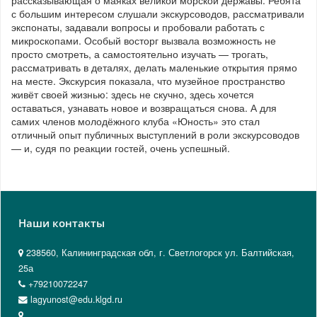
рассказывающая о маяках великой морской державы. Ребята
с большим интересом слушали экскурсоводов, рассматривали
экспонаты, задавали вопросы и пробовали работать с
микроскопами. Особый восторг вызвала возможность не
просто смотреть, а самостоятельно изучать — трогать,
рассматривать в деталях, делать маленькие открытия прямо
на месте. Экскурсия показала, что музейное пространство
живёт своей жизнью: здесь не скучно, здесь хочется
оставаться, узнавать новое и возвращаться снова. А для
самих членов молодёжного клуба «Юность» это стал
отличный опыт публичных выступлений в роли экскурсоводов
— и, судя по реакции гостей, очень успешный.
Наши контакты
238560, Калининградская обл, г. Светлогорск ул. Балтийская,
25а
+79210072247
lagyunost@edu.klgd.ru